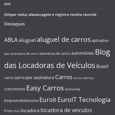
ano
Simpar reduz alavancagem e registra receita recorde
Destaques
aluguel de carros
ABLA
aluguel
aplicativo
Blog
automóveis
assinatura de carros
assinatura de carro
app
das Locadoras de Veículos
Brasil
Carros
carro por assinatura
carro
carros elétricos
Easy Carros
crescimento
economia
EuroIT Tecnologia
Euroit
Empreendedorismo
locadora de veiculos
locadora
frota
IPVA