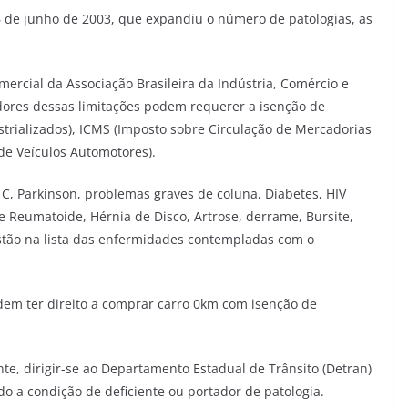
 16 de junho de 2003, que expandiu o número de patologias, as
mercial da Associação Brasileira da Indústria, Comércio e
tadores dessas limitações podem requerer a isenção de
trializados), ICMS (Imposto sobre Circulação de Mercadorias
 de Veículos Automotores).
C, Parkinson, problemas graves de coluna, Diabetes, HIV
ite Reumatoide, Hérnia de Disco, Artrose, derrame, Bursite,
 estão na lista das enfermidades contempladas com o
odem ter direito a comprar carro 0km com isenção de
ente, dirigir-se ao Departamento Estadual de Trânsito (Detran)
ndo a condição de deficiente ou portador de patologia.