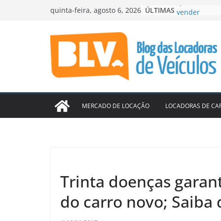
Pular
ÚLTIMAS
Localiza lucr
quinta-feira, agosto 6, 2026
para
acelera cres
99 e Movida 
o
ampliar locaç
conteúdo
ABLA contrata
ES
Mercado aque
Seminovos C
Quando o sit
vender
MERCADO DE LOCAÇÃO
LOCADORAS DE CA
Trinta doenças gara
do carro novo; Saiba 