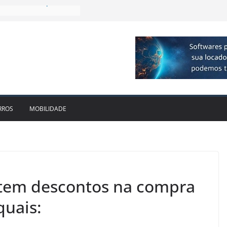
a R$ 1bi no 2T26 e
cimento
firmam parceria para
ão de veículos
 executiva para o RJ e
cido leva Localiza
aminhões ao Sul
e da locadora passa a
RROS
MOBILIDADE
ntem descontos na compra
quais: