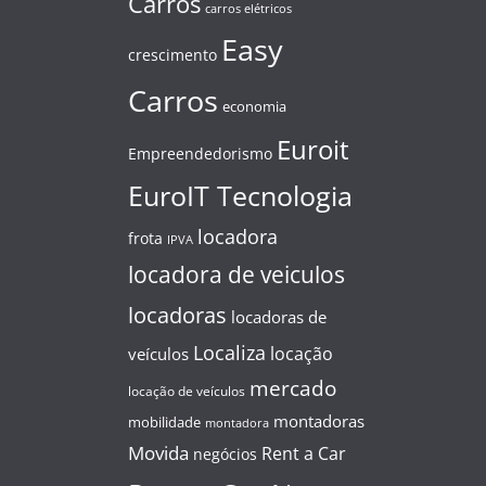
Carros
carros elétricos
Easy
crescimento
Carros
economia
Euroit
Empreendedorismo
EuroIT Tecnologia
locadora
frota
IPVA
locadora de veiculos
locadoras
locadoras de
Localiza
locação
veículos
mercado
locação de veículos
montadoras
mobilidade
montadora
Movida
Rent a Car
negócios