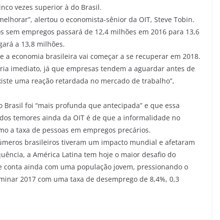
nco vezes superior à do Brasil.
 melhorar”, alertou o economista-sênior da OIT, Steve Tobin.
ros sem empregos passará de 12,4 milhões em 2016 para 13,6
gará a 13,8 milhões.
e a economia brasileira vai começar a se recuperar em 2018.
ia imediato, já que empresas tendem a aguardar antes de
existe uma reação retardada no mercado de trabalho”,
 Brasil foi “mais profunda que antecipada” e que essa
 dos temores ainda da OIT é de que a informalidade no
omo a taxa de pessoas em empregos precários.
meros brasileiros tiveram um impacto mundial e afetaram
quência, a América Latina tem hoje o maior desafio do
e conta ainda com uma população jovem, pressionando o
erminar 2017 com uma taxa de desemprego de 8,4%, 0,3