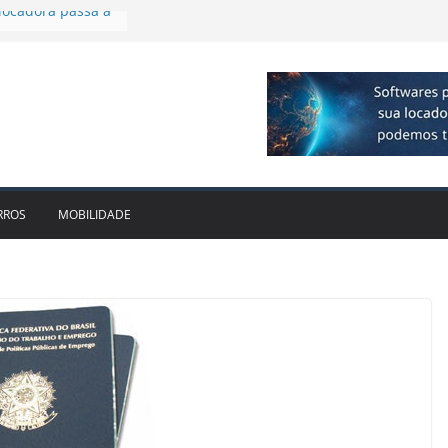
plia presença no
agos
vo bate recorde
1bi no 2T26 e
to
am parceria para
e veículos
locadora passa a
RROS
MOBILIDADE