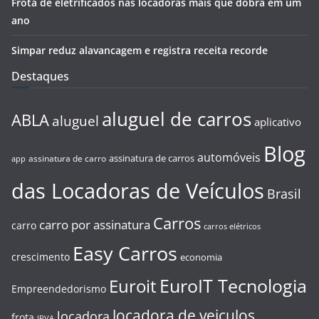
Frota de eletrificados nas locadoras mais que dobra em um
ano
Simpar reduz alavancagem e registra receita recorde
Destaques
aluguel de carros
ABLA
aluguel
aplicativo
Blog
automóveis
assinatura de carros
assinatura de carro
app
das Locadoras de Veículos
Brasil
Carros
carro por assinatura
carro
carros elétricos
Easy Carros
crescimento
economia
EuroIT Tecnologia
Euroit
Empreendedorismo
locadora de veiculos
locadora
frota
IPVA