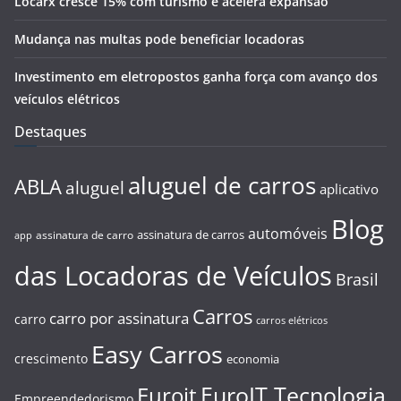
Locarx cresce 15% com turismo e acelera expansão
Mudança nas multas pode beneficiar locadoras
Investimento em eletropostos ganha força com avanço dos
veículos elétricos
Destaques
aluguel de carros
ABLA
aluguel
aplicativo
Blog
automóveis
assinatura de carros
assinatura de carro
app
das Locadoras de Veículos
Brasil
Carros
carro por assinatura
carro
carros elétricos
Easy Carros
crescimento
economia
EuroIT Tecnologia
Euroit
Empreendedorismo