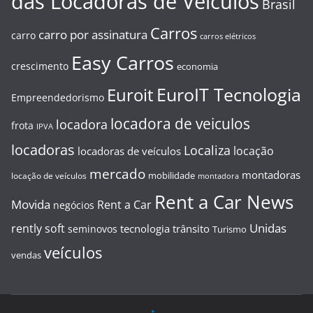
das Locadoras de Veículos
Brasil
Carros
carro por assinatura
carro
carros elétricos
Easy Carros
crescimento
economia
EuroIT Tecnologia
Euroit
Empreendedorismo
locadora de veiculos
locadora
frota
IPVA
locadoras
Localiza
locação
locadoras de veículos
mercado
montadoras
mobilidade
locação de veículos
montadora
Rent a Car News
Movida
Rent a Car
negócios
Unidas
rently soft
tecnologia
trânsito
seminovos
Turismo
veículos
vendas