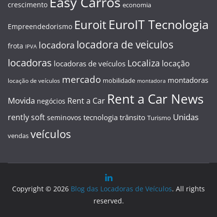
Easy Carros
crescimento
economia
EuroIT Tecnologia
Euroit
Empreendedorismo
locadora de veiculos
locadora
frota
IPVA
locadoras
Localiza
locação
locadoras de veículos
mercado
montadoras
mobilidade
locação de veículos
montadora
Rent a Car News
Movida
Rent a Car
negócios
Unidas
rently soft
tecnologia
trânsito
seminovos
Turismo
veículos
vendas
Copyright © 2026
Blog das Locadoras de Veículos
. All rights
reserved.