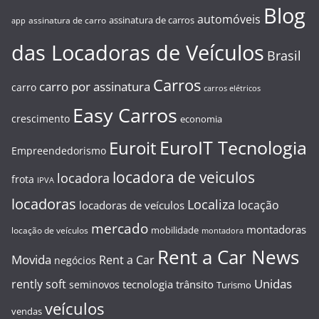
Blog
automóveis
assinatura de carros
assinatura de carro
app
das Locadoras de Veículos
Brasil
Carros
carro por assinatura
carro
carros elétricos
Easy Carros
crescimento
economia
EuroIT Tecnologia
Euroit
Empreendedorismo
locadora de veiculos
locadora
frota
IPVA
locadoras
Localiza
locação
locadoras de veículos
mercado
montadoras
mobilidade
locação de veículos
montadora
Rent a Car News
Movida
Rent a Car
negócios
Unidas
rently soft
tecnologia
trânsito
seminovos
Turismo
veículos
vendas