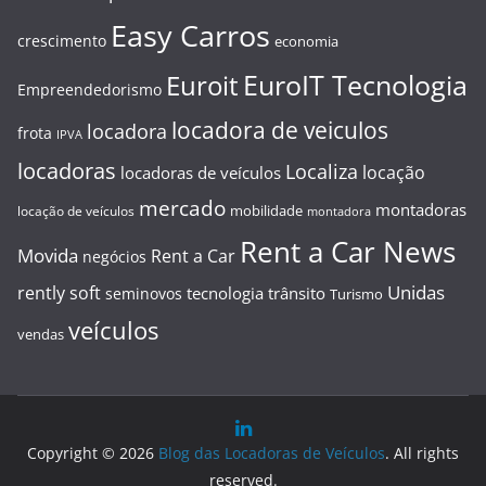
Easy Carros
crescimento
economia
EuroIT Tecnologia
Euroit
Empreendedorismo
locadora de veiculos
locadora
frota
IPVA
locadoras
Localiza
locação
locadoras de veículos
mercado
montadoras
mobilidade
locação de veículos
montadora
Rent a Car News
Movida
Rent a Car
negócios
Unidas
rently soft
tecnologia
trânsito
seminovos
Turismo
veículos
vendas
Copyright © 2026
Blog das Locadoras de Veículos
. All rights
reserved.