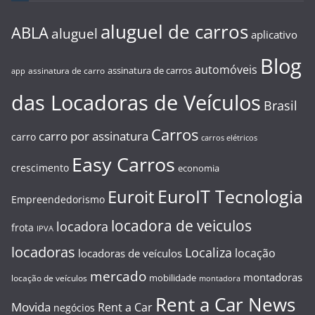
aluguel de carros
ABLA
aluguel
aplicativo
Blog
automóveis
assinatura de carros
assinatura de carro
app
das Locadoras de Veículos
Brasil
Carros
carro por assinatura
carro
carros elétricos
Easy Carros
crescimento
economia
EuroIT Tecnologia
Euroit
Empreendedorismo
locadora de veiculos
locadora
frota
IPVA
locadoras
Localiza
locação
locadoras de veículos
mercado
montadoras
mobilidade
locação de veículos
montadora
Rent a Car News
Movida
Rent a Car
negócios