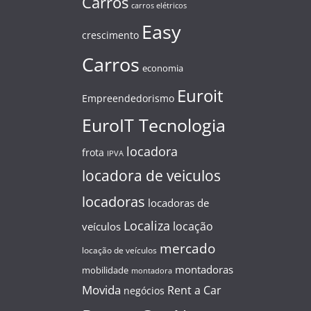
Carros
carros elétricos
Easy
crescimento
Carros
economia
Euroit
Empreendedorismo
EuroIT Tecnologia
locadora
frota
IPVA
locadora de veiculos
locadoras
locadoras de
Localiza
locação
veículos
mercado
locação de veículos
montadoras
mobilidade
montadora
Movida
Rent a Car
negócios