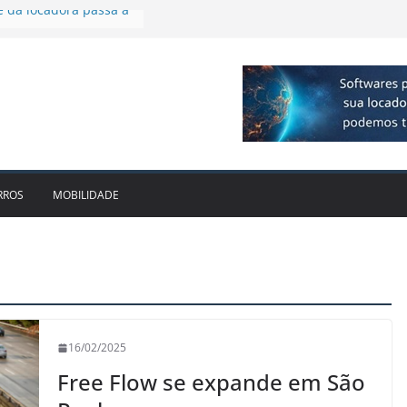
cido leva Localiza
aminhões ao Sul
e dois anos ganham
cado
dotam novo modelo de
scos e fragilidades da
utária – EC 132/2023
e da locadora passa a
RROS
MOBILIDADE
16/02/2025
Free Flow se expande em São