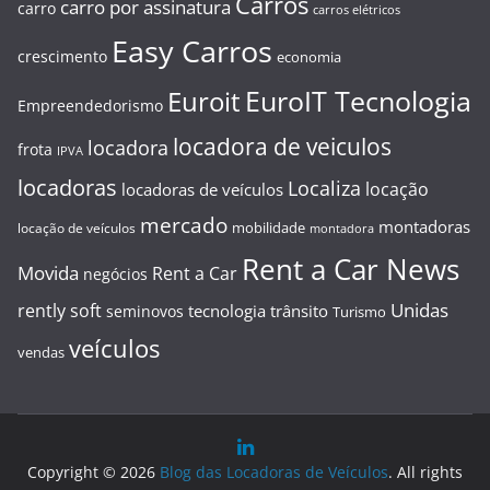
Carros
carro por assinatura
carro
carros elétricos
Easy Carros
crescimento
economia
EuroIT Tecnologia
Euroit
Empreendedorismo
locadora de veiculos
locadora
frota
IPVA
locadoras
Localiza
locação
locadoras de veículos
mercado
montadoras
mobilidade
locação de veículos
montadora
Rent a Car News
Movida
Rent a Car
negócios
Unidas
rently soft
tecnologia
trânsito
seminovos
Turismo
veículos
vendas
Copyright © 2026
Blog das Locadoras de Veículos
. All rights