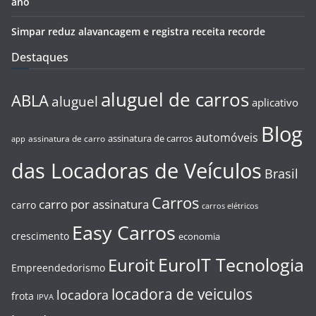
ano
Simpar reduz alavancagem e registra receita recorde
Destaques
aluguel de carros
ABLA
aluguel
aplicativo
Blog
automóveis
assinatura de carros
assinatura de carro
app
das Locadoras de Veículos
Brasil
Carros
carro por assinatura
carro
carros elétricos
Easy Carros
crescimento
economia
EuroIT Tecnologia
Euroit
Empreendedorismo
locadora de veiculos
locadora
frota
IPVA