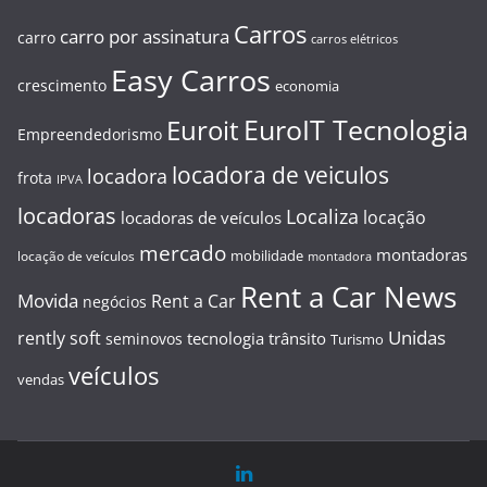
Carros
carro por assinatura
carro
carros elétricos
Easy Carros
crescimento
economia
EuroIT Tecnologia
Euroit
Empreendedorismo
locadora de veiculos
locadora
frota
IPVA
locadoras
Localiza
locação
locadoras de veículos
mercado
montadoras
mobilidade
locação de veículos
montadora
Rent a Car News
Movida
Rent a Car
negócios
Unidas
rently soft
tecnologia
trânsito
seminovos
Turismo
veículos
vendas