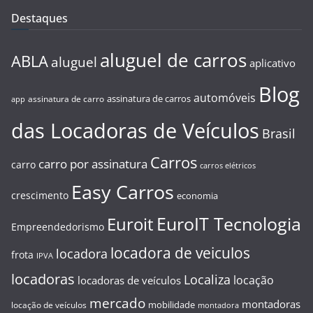
Destaques
aluguel de carros
ABLA
aluguel
aplicativo
Blog
automóveis
assinatura de carros
assinatura de carro
app
das Locadoras de Veículos
Brasil
Carros
carro por assinatura
carro
carros elétricos
Easy Carros
crescimento
economia
EuroIT Tecnologia
Euroit
Empreendedorismo
locadora de veiculos
locadora
frota
IPVA
locadoras
Localiza
locação
locadoras de veículos
mercado
montadoras
mobilidade
locação de veículos
montadora