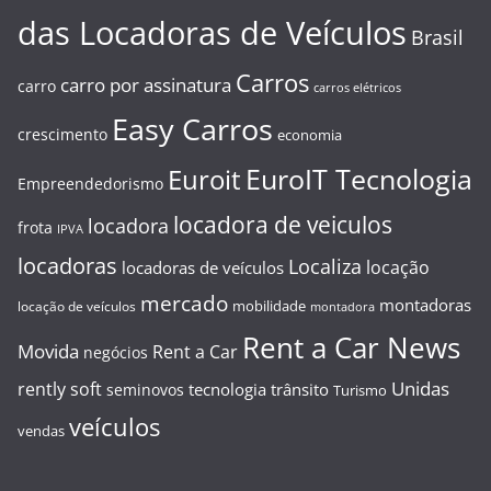
das Locadoras de Veículos
Brasil
Carros
carro por assinatura
carro
carros elétricos
Easy Carros
crescimento
economia
EuroIT Tecnologia
Euroit
Empreendedorismo
locadora de veiculos
locadora
frota
IPVA
locadoras
Localiza
locação
locadoras de veículos
mercado
montadoras
mobilidade
locação de veículos
montadora
Rent a Car News
Movida
Rent a Car
negócios
Unidas
rently soft
tecnologia
trânsito
seminovos
Turismo
veículos
vendas