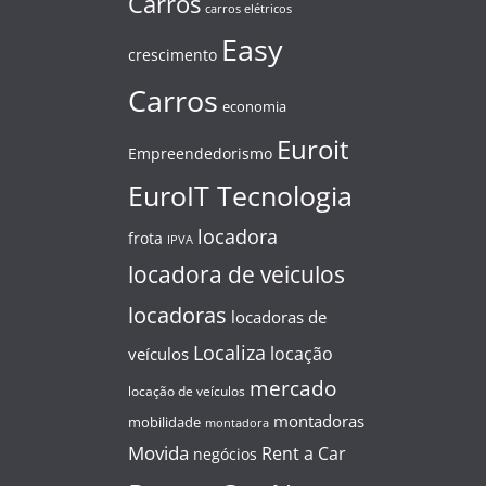
Carros
carros elétricos
Easy
crescimento
Carros
economia
Euroit
Empreendedorismo
EuroIT Tecnologia
locadora
frota
IPVA
locadora de veiculos
locadoras
locadoras de
Localiza
locação
veículos
mercado
locação de veículos
montadoras
mobilidade
montadora
Movida
Rent a Car
negócios