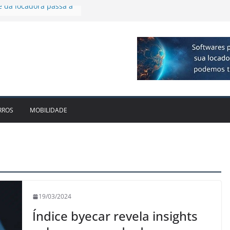
firmam parceria para
ão de veículos
 executiva para o RJ e
cido leva Localiza
aminhões ao Sul
e dois anos ganham
cado
e da locadora passa a
RROS
MOBILIDADE
19/03/2024
Índice byecar revela insights