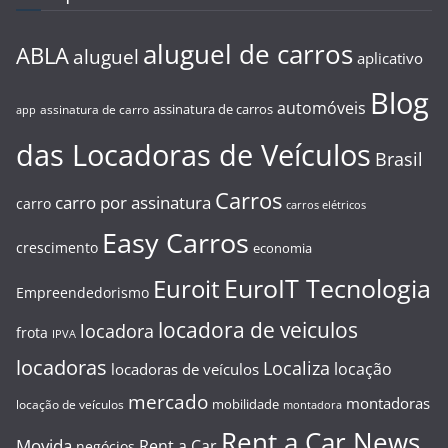
aluguel de carros
ABLA
aluguel
aplicativo
Blog
automóveis
assinatura de carros
assinatura de carro
app
das Locadoras de Veículos
Brasil
Carros
carro por assinatura
carro
carros elétricos
Easy Carros
crescimento
economia
EuroIT Tecnologia
Euroit
Empreendedorismo
locadora de veiculos
locadora
frota
IPVA
locadoras
Localiza
locação
locadoras de veículos
mercado
montadoras
mobilidade
locação de veículos
montadora
Rent a Car News
Movida
Rent a Car
negócios