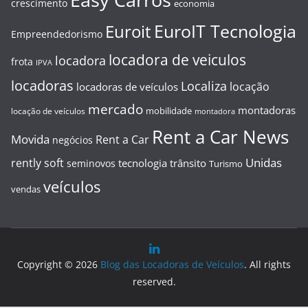
crescimento
economia
EuroIT Tecnologia
Euroit
Empreendedorismo
locadora de veiculos
locadora
frota
IPVA
locadoras
Localiza
locação
locadoras de veículos
mercado
montadoras
mobilidade
locação de veículos
montadora
Rent a Car News
Movida
Rent a Car
negócios
Unidas
rently soft
tecnologia
trânsito
seminovos
Turismo
veículos
vendas
Copyright © 2026
Blog das Locadoras de Veículos
. All rights
reserved.