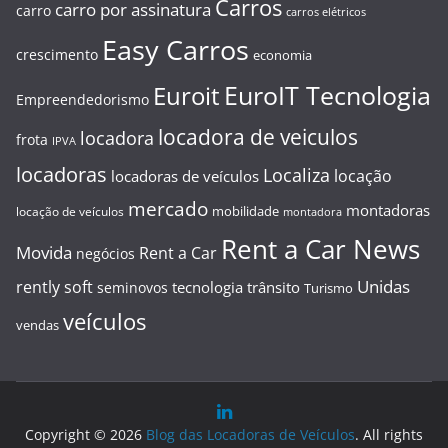
Carros
carro por assinatura
carro
carros elétricos
Easy Carros
crescimento
economia
EuroIT Tecnologia
Euroit
Empreendedorismo
locadora de veiculos
locadora
frota
IPVA
locadoras
Localiza
locação
locadoras de veículos
mercado
montadoras
mobilidade
locação de veículos
montadora
Rent a Car News
Movida
Rent a Car
negócios
Unidas
rently soft
tecnologia
trânsito
seminovos
Turismo
veículos
vendas
Copyright © 2026
Blog das Locadoras de Veículos
. All rights