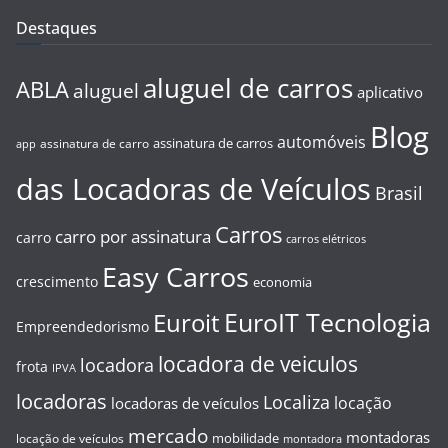
Destaques
aluguel de carros
ABLA
aluguel
aplicativo
Blog
automóveis
assinatura de carros
assinatura de carro
app
das Locadoras de Veículos
Brasil
Carros
carro por assinatura
carro
carros elétricos
Easy Carros
crescimento
economia
EuroIT Tecnologia
Euroit
Empreendedorismo
locadora de veiculos
locadora
frota
IPVA
locadoras
Localiza
locação
locadoras de veículos
mercado
montadoras
mobilidade
locação de veículos
montadora