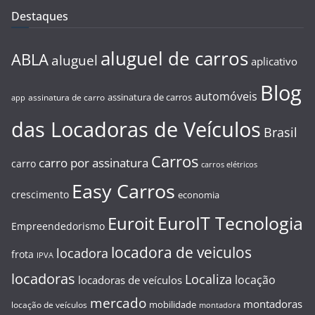
Destaques
aluguel de carros
ABLA
aluguel
aplicativo
Blog
automóveis
assinatura de carros
assinatura de carro
app
das Locadoras de Veículos
Brasil
Carros
carro por assinatura
carro
carros elétricos
Easy Carros
crescimento
economia
EuroIT Tecnologia
Euroit
Empreendedorismo
locadora de veiculos
locadora
frota
IPVA
locadoras
Localiza
locação
locadoras de veículos
mercado
montadoras
mobilidade
locação de veículos
montadora