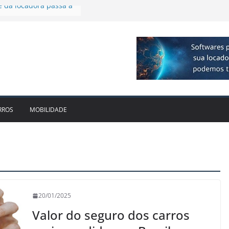
cido leva Localiza
aminhões ao Sul
e dois anos ganham
cado
dotam novo modelo de
scos e fragilidades da
utária – EC 132/2023
e da locadora passa a
RROS
MOBILIDADE
20/01/2025
Valor do seguro dos carros