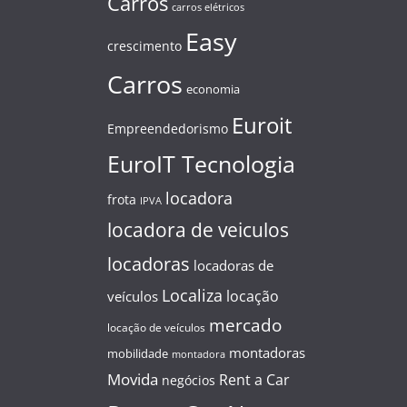
Carros
carros elétricos
Easy
crescimento
Carros
economia
Euroit
Empreendedorismo
EuroIT Tecnologia
locadora
frota
IPVA
locadora de veiculos
locadoras
locadoras de
Localiza
locação
veículos
mercado
locação de veículos
montadoras
mobilidade
montadora
Movida
Rent a Car
negócios