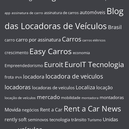
Blog
automóveis
assinatura de carros
assinatura de carro
app
das Locadoras de Veículos
Brasil
Carros
carro por assinatura
carro
carros elétricos
Easy Carros
crescimento
economia
EuroIT Tecnologia
Euroit
Empreendedorismo
locadora de veiculos
locadora
frota
IPVA
locadoras
Localiza
locação
locadoras de veículos
mercado
montadoras
mobilidade
locação de veículos
montadora
Rent a Car News
Movida
Rent a Car
negócios
Unidas
rently soft
tecnologia
trânsito
seminovos
Turismo