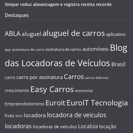
Simpar reduz alavancagem e registra receita recorde
Destaques
aluguel de carros
ABLA
aluguel
aplicativo
Blog
automóveis
assinatura de carros
assinatura de carro
app
das Locadoras de Veículos
Brasil
Carros
carro por assinatura
carro
carros elétricos
Easy Carros
crescimento
economia
EuroIT Tecnologia
Euroit
Empreendedorismo
locadora de veiculos
locadora
frota
IPVA
locadoras
Localiza
locação
locadoras de veículos