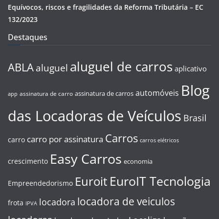
Equívocos, riscos e fragilidades da Reforma Tributária – EC
132/2023
Destaques
aluguel de carros
ABLA
aluguel
aplicativo
Blog
automóveis
assinatura de carros
assinatura de carro
app
das Locadoras de Veículos
Brasil
Carros
carro por assinatura
carro
carros elétricos
Easy Carros
crescimento
economia
EuroIT Tecnologia
Euroit
Empreendedorismo
locadora de veiculos
locadora
frota
IPVA