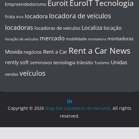
EuroIT Tecnologia
Euroit
Empreendedorismo
locadora de veiculos
locadora
frota
IPVA
locadoras
Localiza
locação
locadoras de veículos
mercado
montadoras
mobilidade
locação de veículos
montadora
Rent a Car News
Movida
Rent a Car
negócios
Unidas
rently soft
tecnologia
trânsito
seminovos
Turismo
veículos
vendas
Copyright © 2026
Blog das Locadoras de Veículos
. All rights
reserved.