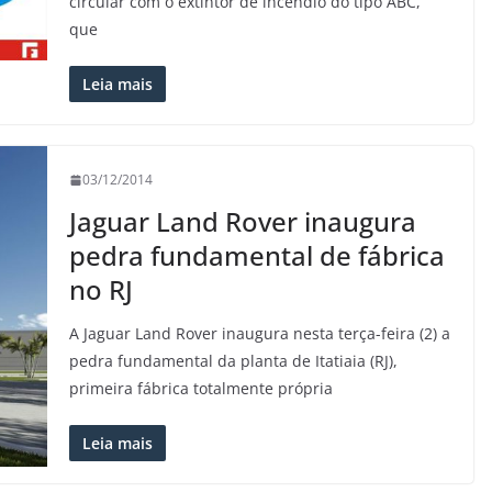
circular com o extintor de incêndio do tipo ABC,
que
Leia mais
03/12/2014
Jaguar Land Rover inaugura
pedra fundamental de fábrica
no RJ
A Jaguar Land Rover inaugura nesta terça-feira (2) a
pedra fundamental da planta de Itatiaia (RJ),
primeira fábrica totalmente própria
Leia mais