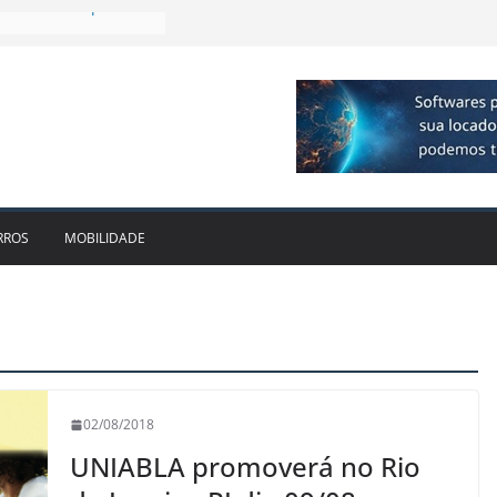
 R$ 1bi no 2T26 e
imento
irmam parceria para
o de veículos
executiva para o RJ e
ido leva Localiza
inhões ao Sul
da locadora passa a
RROS
MOBILIDADE
02/08/2018
UNIABLA promoverá no Rio