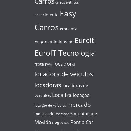
Carros
carros elétricos
Easy
crescimento
Carros
economia
Euroit
Empreendedorismo
EuroIT Tecnologia
locadora
frota
IPVA
locadora de veiculos
locadoras
locadoras de
Localiza
locação
veículos
mercado
locação de veículos
montadoras
mobilidade
montadora
Movida
Rent a Car
negócios