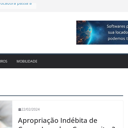
plia presença no
agos
vo bate recorde
1bi no 2T26 e
to
am parceria para
e veículos
locadora passa a
RROS
MOBILIDADE
22/02/2024
Apropriação Indébita de