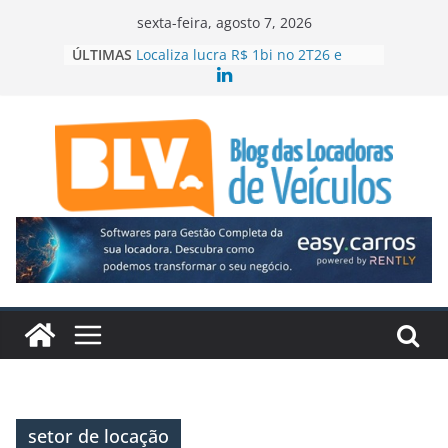
Pular
sexta-feira, agosto 7, 2026
para
ÚLTIMAS
Localiza lucra R$ 1bi no 2T26 e
o
acelera crescimento
99 e Movida firmam parceria para
conteúdo
ampliar locação de veículos
ABLA contrata executiva para o RJ e
ES
Mercado aquecido leva Localiza
Seminovos Caminhões ao Sul
Quando o site da locadora passa a
vender
setor de locação