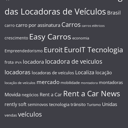
das Locadoras de Veículos
Brasil
Carros
carro por assinatura
carro
carros elétricos
Easy Carros
crescimento
economia
EuroIT Tecnologia
Euroit
Empreendedorismo
locadora de veiculos
locadora
frota
IPVA
locadoras
Localiza
locação
locadoras de veículos
mercado
montadoras
mobilidade
locação de veículos
montadora
Rent a Car News
Movida
Rent a Car
negócios
Unidas
rently soft
tecnologia
trânsito
seminovos
Turismo
veículos
vendas