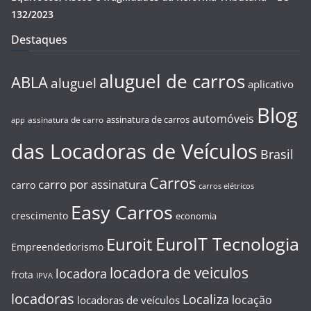
132/2023
Destaques
aluguel de carros
ABLA
aluguel
aplicativo
Blog
automóveis
assinatura de carros
assinatura de carro
app
das Locadoras de Veículos
Brasil
Carros
carro por assinatura
carro
carros elétricos
Easy Carros
crescimento
economia
EuroIT Tecnologia
Euroit
Empreendedorismo
locadora de veiculos
locadora
frota
IPVA
locadoras
Localiza
locação
locadoras de veículos