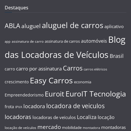
Destaques
aluguel de carros
ABLA
aluguel
aplicativo
Blog
automóveis
assinatura de carros
assinatura de carro
app
das Locadoras de Veículos
Brasil
Carros
carro por assinatura
carro
carros elétricos
Easy Carros
crescimento
economia
EuroIT Tecnologia
Euroit
Empreendedorismo
locadora de veiculos
locadora
frota
IPVA
locadoras
Localiza
locação
locadoras de veículos
mercado
montadoras
mobilidade
locação de veículos
montadora