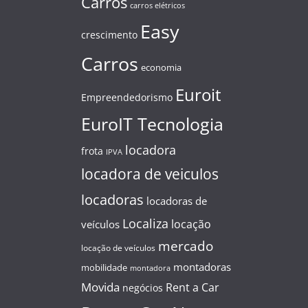
Carros
carros elétricos
Easy
crescimento
Carros
economia
Euroit
Empreendedorismo
EuroIT Tecnologia
locadora
frota
IPVA
locadora de veiculos
locadoras
locadoras de
Localiza
locação
veículos
mercado
locação de veículos
montadoras
mobilidade
montadora
Movida
Rent a Car
negócios