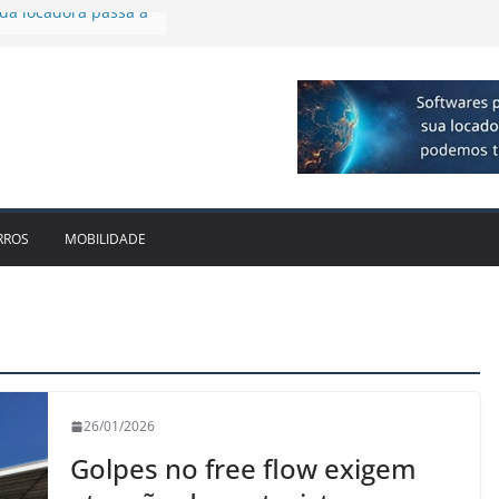
 R$ 1bi no 2T26 e
imento
irmam parceria para
o de veículos
executiva para o RJ e
ido leva Localiza
inhões ao Sul
da locadora passa a
RROS
MOBILIDADE
26/01/2026
Golpes no free flow exigem