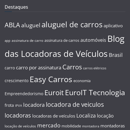
Destaques
aluguel de carros
ABLA
aluguel
aplicativo
Blog
automóveis
assinatura de carros
assinatura de carro
app
das Locadoras de Veículos
Brasil
Carros
carro por assinatura
carro
carros elétricos
Easy Carros
crescimento
economia
EuroIT Tecnologia
Euroit
Empreendedorismo
locadora de veiculos
locadora
frota
IPVA
locadoras
Localiza
locação
locadoras de veículos
mercado
montadoras
mobilidade
locação de veículos
montadora