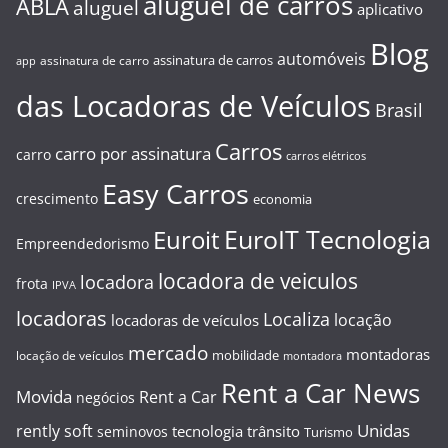
aluguel de carros
ABLA
aluguel
aplicativo
Blog
automóveis
assinatura de carros
assinatura de carro
app
das Locadoras de Veículos
Brasil
Carros
carro por assinatura
carro
carros elétricos
Easy Carros
crescimento
economia
EuroIT Tecnologia
Euroit
Empreendedorismo
locadora de veiculos
locadora
frota
IPVA
locadoras
Localiza
locação
locadoras de veículos
mercado
montadoras
mobilidade
locação de veículos
montadora
Rent a Car News
Movida
Rent a Car
negócios
Unidas
rently soft
tecnologia
trânsito
seminovos
Turismo