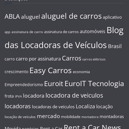
aluguel de carros
ABLA
aluguel
aplicativo
Blog
automóveis
assinatura de carros
assinatura de carro
app
das Locadoras de Veículos
Brasil
Carros
carro por assinatura
carro
carros elétricos
Easy Carros
crescimento
economia
EuroIT Tecnologia
Euroit
Empreendedorismo
locadora de veiculos
locadora
frota
IPVA
locadoras
Localiza
locação
locadoras de veículos
mercado
montadoras
mobilidade
locação de veículos
montadora
Rent a Car News
Movida
Rent a Car
negócios