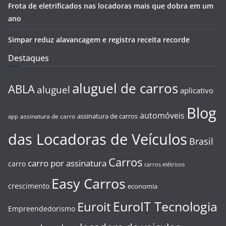
Frota de eletrificados nas locadoras mais que dobra em um
ano
Simpar reduz alavancagem e registra receita recorde
Destaques
aluguel de carros
ABLA
aluguel
aplicativo
Blog
automóveis
assinatura de carros
assinatura de carro
app
das Locadoras de Veículos
Brasil
Carros
carro por assinatura
carro
carros elétricos
Easy Carros
crescimento
economia
EuroIT Tecnologia
Euroit
Empreendedorismo