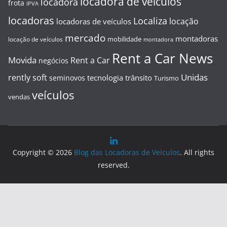
locadora de veiculos
locadora
frota
IPVA
locadoras
Localiza
locação
locadoras de veículos
mercado
montadoras
mobilidade
locação de veículos
montadora
Rent a Car News
Movida
Rent a Car
negócios
Unidas
rently soft
tecnologia
trânsito
seminovos
Turismo
veículos
vendas
Copyright © 2026
Blog das Locadoras de Veículos
. All rights
reserved.