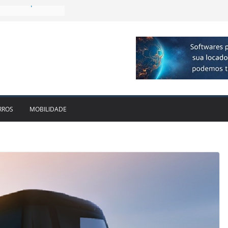
plia presença no
agos
vo bate recorde
1bi no 2T26 e
to
am parceria para
e veículos
locadora passa a
RROS
MOBILIDADE