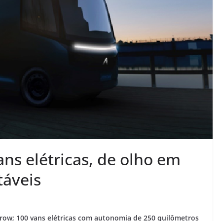
ns elétricas, de olho em
táveis
rrow; 100 vans elétricas com autonomia de 250 quilômetros