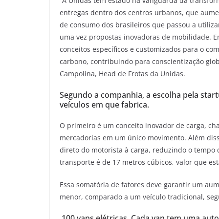
“A Unidas tem estado na vanguarda da transfor
entregas dentro dos centros urbanos, que aum
de consumo dos brasileiros que passou a utiliz
uma vez propostas inovadoras de mobilidade. E
conceitos específicos e customizados para o com
carbono, contribuindo para conscientização glob
Campolina, Head de Frotas da Unidas.
Segundo a companhia, a escolha pela start
veículos em que fabrica.
O primeiro é um conceito inovador de carga, ch
mercadorias em um único movimento. Além disso,
direto do motorista à carga, reduzindo o tempo 
transporte é de 17 metros cúbicos, valor que es
Essa somatória de fatores deve garantir um au
menor, comparado a um veículo tradicional, se
100 vans elétricas. Cada van tem uma aut