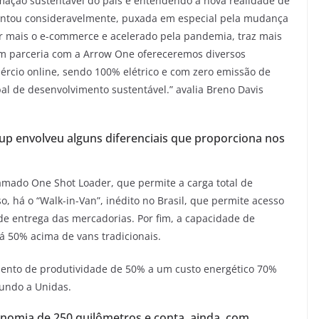
mação sustentável do país e entendendo a nova realidade de
entou consideravelmente, puxada em especial pela mudança
ar mais o e-commerce e acelerado pela pandemia, traz mais
m parceria com a Arrow One ofereceremos diversos
ércio online, sendo 100% elétrico e com zero emissão de
al de desenvolvimento sustentável.” avalia Breno Davis
up envolveu alguns diferenciais que proporciona nos
amado One Shot Loader, que permite a carga total de
 há o “Walk-in-Van”, inédito no Brasil, que permite acesso
de entrega das mercadorias. Por fim, a capacidade de
tá 50% acima de vans tradicionais.
mento de produtividade de 50% a um custo energético 70%
gundo a Unidas.
onomia de 250 quilômetros e conta, ainda, com