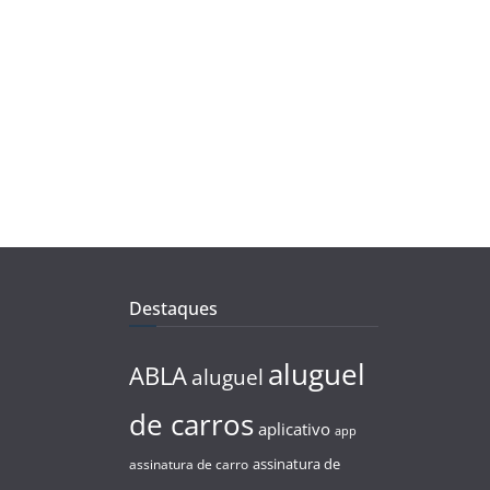
Destaques
aluguel
ABLA
aluguel
de carros
aplicativo
app
assinatura de
assinatura de carro