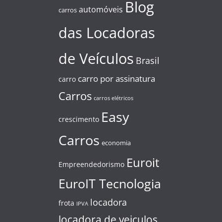
Blog
automóveis
carros
das Locadoras
de Veículos
Brasil
carro por assinatura
carro
Carros
carros elétricos
Easy
crescimento
Carros
economia
Euroit
Empreendedorismo
EuroIT Tecnologia
locadora
frota
IPVA
locadora de veiculos