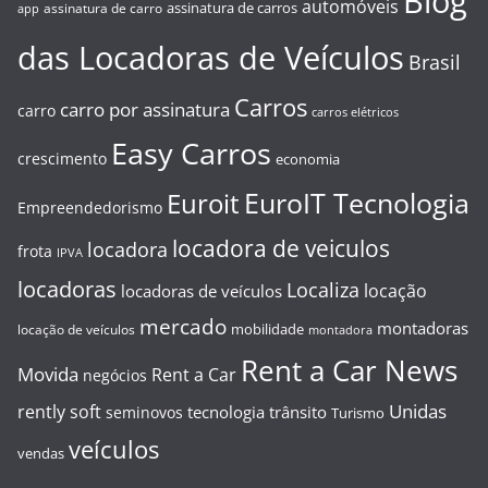
Blog
automóveis
assinatura de carros
assinatura de carro
app
das Locadoras de Veículos
Brasil
Carros
carro por assinatura
carro
carros elétricos
Easy Carros
crescimento
economia
EuroIT Tecnologia
Euroit
Empreendedorismo
locadora de veiculos
locadora
frota
IPVA
locadoras
Localiza
locação
locadoras de veículos
mercado
montadoras
mobilidade
locação de veículos
montadora
Rent a Car News
Movida
Rent a Car
negócios
Unidas
rently soft
tecnologia
trânsito
seminovos
Turismo
veículos
vendas