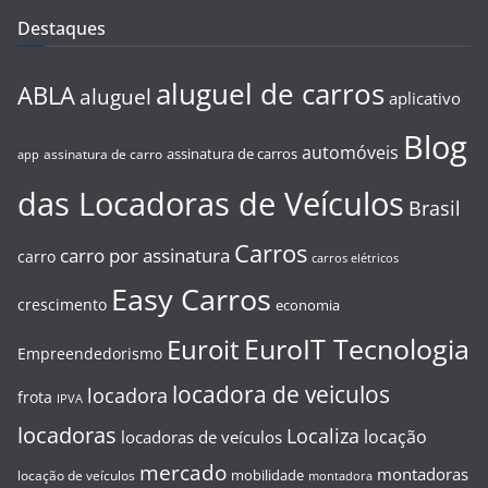
Destaques
aluguel de carros
ABLA
aluguel
aplicativo
Blog
automóveis
assinatura de carros
assinatura de carro
app
das Locadoras de Veículos
Brasil
Carros
carro por assinatura
carro
carros elétricos
Easy Carros
crescimento
economia
EuroIT Tecnologia
Euroit
Empreendedorismo
locadora de veiculos
locadora
frota
IPVA
locadoras
Localiza
locação
locadoras de veículos
mercado
montadoras
mobilidade
locação de veículos
montadora