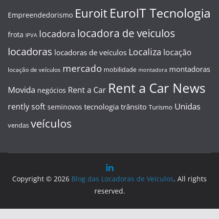
EuroIT Tecnologia
Euroit
Empreendedorismo
locadora de veiculos
locadora
frota
IPVA
locadoras
Localiza
locação
locadoras de veículos
mercado
montadoras
mobilidade
locação de veículos
montadora
Rent a Car News
Movida
Rent a Car
negócios
Unidas
rently soft
tecnologia
trânsito
seminovos
Turismo
veículos
vendas
Copyright © 2026
Blog das Locadoras de Veículos
. All rights
reserved.