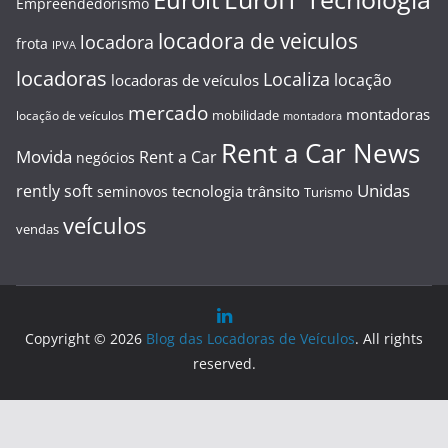
Euroit
Empreendedorismo
locadora de veiculos
locadora
frota
IPVA
locadoras
Localiza
locação
locadoras de veículos
mercado
montadoras
mobilidade
locação de veículos
montadora
Rent a Car News
Movida
Rent a Car
negócios
Unidas
rently soft
tecnologia
trânsito
seminovos
Turismo
veículos
vendas
Copyright © 2026
Blog das Locadoras de Veículos
. All rights
reserved.