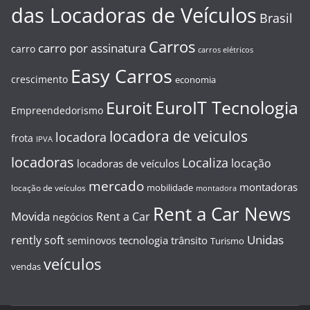
das Locadoras de Veículos
Brasil
Carros
carro por assinatura
carro
carros elétricos
Easy Carros
crescimento
economia
EuroIT Tecnologia
Euroit
Empreendedorismo
locadora de veiculos
locadora
frota
IPVA
locadoras
Localiza
locação
locadoras de veículos
mercado
montadoras
mobilidade
locação de veículos
montadora
Rent a Car News
Movida
Rent a Car
negócios
Unidas
rently soft
tecnologia
trânsito
seminovos
Turismo
veículos
vendas