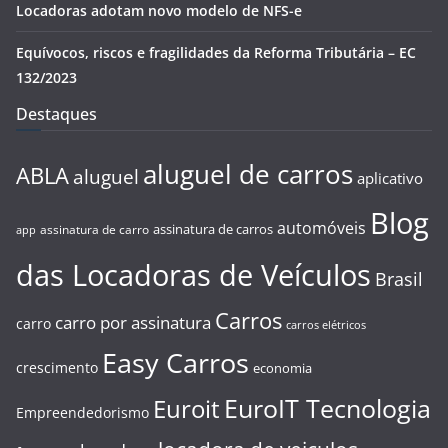
Locadoras adotam novo modelo de NFS-e
Equívocos, riscos e fragilidades da Reforma Tributária – EC
132/2023
Destaques
aluguel de carros
ABLA
aluguel
aplicativo
Blog
automóveis
assinatura de carros
assinatura de carro
app
das Locadoras de Veículos
Brasil
Carros
carro por assinatura
carro
carros elétricos
Easy Carros
crescimento
economia
EuroIT Tecnologia
Euroit
Empreendedorismo