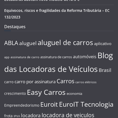
Equívocos, riscos e fragilidades da Reforma Tributária – EC
132/2023
Destaques
aluguel de carros
ABLA
aluguel
aplicativo
Blog
automóveis
assinatura de carros
assinatura de carro
app
das Locadoras de Veículos
Brasil
Carros
carro por assinatura
carro
carros elétricos
Easy Carros
crescimento
economia
EuroIT Tecnologia
Euroit
Empreendedorismo
locadora de veiculos
locadora
frota
IPVA