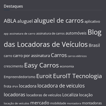
Destaques
aluguel de carros
ABLA
aluguel
aplicativo
Blog
automóveis
assinatura de carros
assinatura de carro
app
das Locadoras de Veículos
Brasil
Carros
carro por assinatura
carro
carros elétricos
Easy Carros
crescimento
economia
EuroIT Tecnologia
Euroit
Empreendedorismo
locadora de veiculos
locadora
frota
IPVA
locadoras
Localiza
locação
locadoras de veículos
mercado
montadoras
mobilidade
locação de veículos
montadora