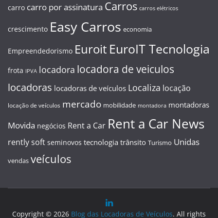
Carros
carro por assinatura
carro
carros elétricos
Easy Carros
crescimento
economia
EuroIT Tecnologia
Euroit
Empreendedorismo
locadora de veiculos
locadora
frota
IPVA
locadoras
Localiza
locação
locadoras de veículos
mercado
montadoras
mobilidade
locação de veículos
montadora
Rent a Car News
Movida
Rent a Car
negócios
Unidas
rently soft
tecnologia
trânsito
seminovos
Turismo
veículos
vendas
Copyright © 2026
Blog das Locadoras de Veículos
. All rights