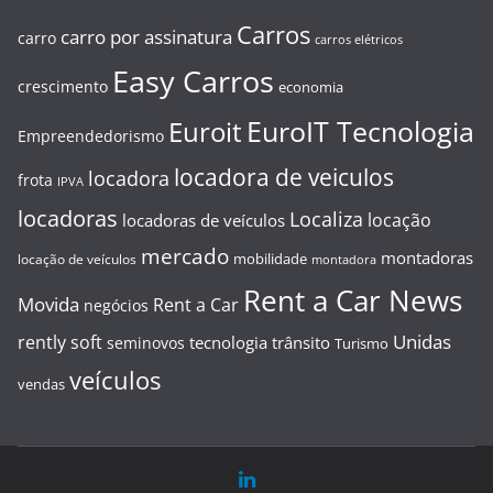
Carros
carro por assinatura
carro
carros elétricos
Easy Carros
crescimento
economia
EuroIT Tecnologia
Euroit
Empreendedorismo
locadora de veiculos
locadora
frota
IPVA
locadoras
Localiza
locação
locadoras de veículos
mercado
montadoras
mobilidade
locação de veículos
montadora
Rent a Car News
Movida
Rent a Car
negócios
Unidas
rently soft
tecnologia
trânsito
seminovos
Turismo
veículos
vendas