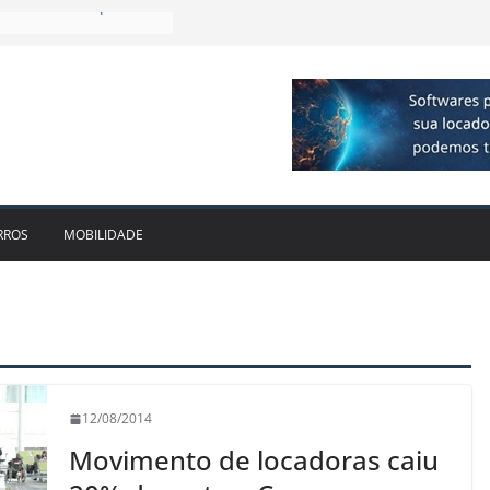
cido leva Localiza
aminhões ao Sul
e dois anos ganham
cado
dotam novo modelo de
scos e fragilidades da
utária – EC 132/2023
e da locadora passa a
RROS
MOBILIDADE
12/08/2014
Movimento de locadoras caiu