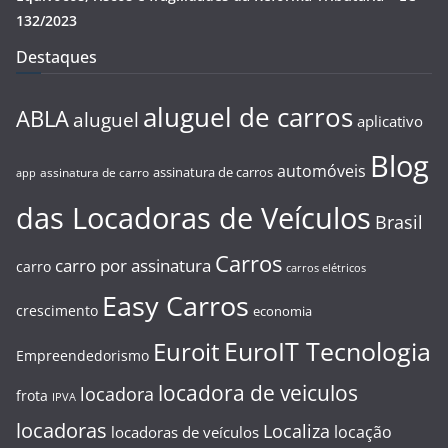
132/2023
Destaques
aluguel de carros
ABLA
aluguel
aplicativo
Blog
automóveis
assinatura de carros
assinatura de carro
app
das Locadoras de Veículos
Brasil
Carros
carro por assinatura
carro
carros elétricos
Easy Carros
crescimento
economia
EuroIT Tecnologia
Euroit
Empreendedorismo
locadora de veiculos
locadora
frota
IPVA
locadoras
Localiza
locação
locadoras de veículos